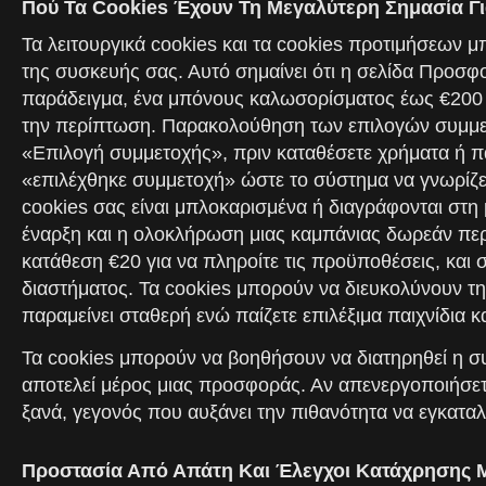
Πού Τα Cookies Έχουν Τη Μεγαλύτερη Σημασία Γ
Τα λειτουργικά cookies και τα cookies προτιμήσεων μ
της συσκευής σας. Αυτό σημαίνει ότι η σελίδα Προσφ
παράδειγμα, ένα μπόνους καλωσορίσματος έως €200 ή
την περίπτωση. Παρακολούθηση των επιλογών συμμετο
«Επιλογή συμμετοχής», πριν καταθέσετε χρήματα ή πα
«επιλέχθηκε συμμετοχή» ώστε το σύστημα να γνωρίζει
cookies σας είναι μπλοκαρισμένα ή διαγράφονται στη 
έναρξη και η ολοκλήρωση μιας καμπάνιας δωρεάν περι
κατάθεση €20 για να πληροίτε τις προϋποθέσεις, και
διαστήματος. Τα cookies μπορούν να διευκολύνουν τη
παραμείνει σταθερή ενώ παίζετε επιλέξιμα παιχνίδια κ
Τα cookies μπορούν να βοηθήσουν να διατηρηθεί η συ
αποτελεί μέρος μιας προσφοράς. Αν απενεργοποιήσετε
ξανά, γεγονός που αυξάνει την πιθανότητα να εγκατα
Προστασία Από Απάτη Και Έλεγχοι Κατάχρησης