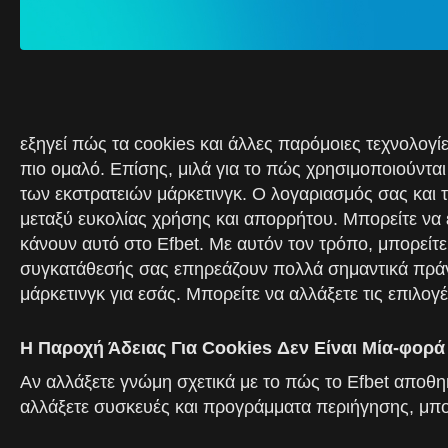
εξηγεί πώς τα cookies και άλλες παρόμοιες τεχνολογίε
πιο ομαλό. Επίσης, μιλά για το πώς χρησιμοποιούνται
των εκστρατειών μάρκετινγκ. Ο λογαριασμός σας και το
μεταξύ ευκολίας χρήσης και απορρήτου. Μπορείτε να 
κάνουν αυτό στο Efbet. Με αυτόν τον τρόπο, μπορείτε
συγκατάθεσής σας επηρεάζουν πολλά σημαντικά πράγμα
μάρκετινγκ για εσάς. Μπορείτε να αλλάξετε τις επιλογ
Η Παροχή Άδειας Για Cookies Δεν Είναι Μία-φορ
Αν αλλάξετε γνώμη σχετικά με το πώς το Efbet αποθη
αλλάξετε συσκευές και προγράμματα περιήγησης, μπορε