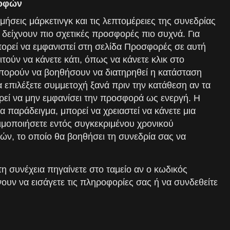
ροφών
ήσεις μάρκετινγκ και τις λεπτομέρειες της συνεδρίας
δείχνουν πιο σχετικές προσφορές πιο συχνά. Για
ορεί να εμφανιστεί στη σελίδα Προσφορές σε αυτή
ύν να κάνετε κάτι, όπως να κάνετε κλικ στο
 μπορούν να βοηθήσουν να διατηρηθεί η κατάσταση
 επιλέξετε συμμετοχή ξανά πριν την κατάθεση αν τα
ορεί να μην εμφανίσει την προσφορά ως ενεργή. Η
παράδειγμα, μπορεί να χρειαστεί να κάνετε μια
σιμοποιήσετε εντός συγκεκριμένου χρονικού
ών, το οποίο θα βοηθήσει τη συνεδρία σας να
 συνέχεια πηγαίνετε στο ταμείο αν ο κωδικός
υν να εισάγετε τις πληροφορίες σας ή να συνδεθείτε