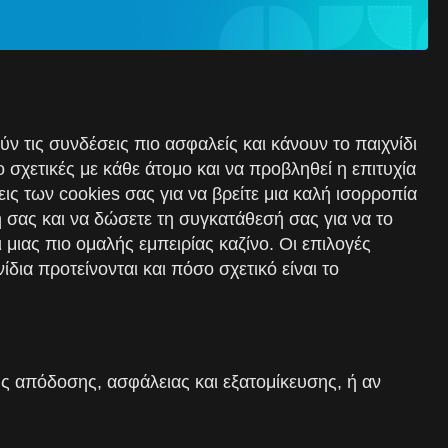
ν τις συνδέσεις πιο ασφαλείς και κάνουν το παιχνίδι
 σχετικές με κάθε άτομο και να προβληθεί η επιτυχία
ις των cookies σας για να βρείτε μια καλή ισορροπία
 σας και να δώσετε τη συγκατάθεσή σας για να το
μιας πιο ομαλής εμπειρίας καζίνο. Οι επιλογές
ια προτείνονται και πόσο σχετικό είναι το
υς απόδοσης, ασφάλειας και εξατομίκευσης, ή αν