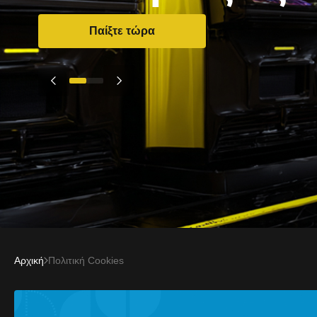
Παίξτε τώρα
Αρχική
Πολιτική Cookies