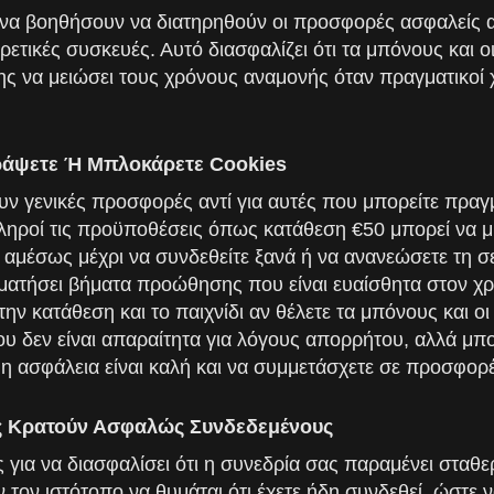
ν να βοηθήσουν να διατηρηθούν οι προσφορές ασφαλείς 
τικές συσκευές. Αυτό διασφαλίζει ότι τα μπόνους και οι
σης να μειώσει τους χρόνους αναμονής όταν πραγματικοί
ράψετε Ή Μπλοκάρετε Cookies
υν γενικές προσφορές αντί για αυτές που μπορείτε πραγ
ληροί τις προϋποθέσεις όπως κατάθεση €50 μπορεί να μ
αμέσως μέχρι να συνδεθείτε ξανά ή να ανανεώσετε τη σε
ματήσει βήματα προώθησης που είναι ευαίσθητα στον χρ
ην κατάθεση και το παιχνίδι αν θέλετε τα μπόνους και 
 δεν είναι απαραίτητα για λόγους απορρήτου, αλλά μπορ
 η ασφάλεια είναι καλή και να συμμετάσχετε σε προσφορ
ας Κρατούν Ασφαλώς Συνδεδεμένους
 για να διασφαλίσει ότι η συνεδρία σας παραμένει σταθε
 τον ιστότοπο να θυμάται ότι έχετε ήδη συνδεθεί, ώστε ν