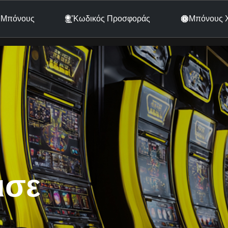
Μπόνους
Κωδικός Προσφοράς
Μπόνους 
ισε