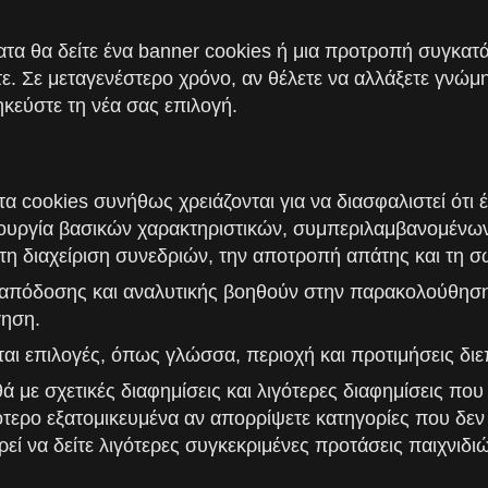
ατα θα δείτε ένα banner cookies ή μια προτροπή συγκατά
ε. Σε μεταγενέστερο χρόνο, αν θέλετε να αλλάξετε γνώμη
ηκεύστε τη νέα σας επιλογή.
α cookies συνήθως χρειάζονται για να διασφαλιστεί ότι 
ιτουργία βασικών χαρακτηριστικών, συμπεριλαμβανομέν
 τη διαχείριση συνεδριών, την αποτροπή απάτης και τη σ
απόδοσης και αναλυτικής βοηθούν στην παρακολούθηση 
γηση.
ι επιλογές, όπως γλώσσα, περιοχή και προτιμήσεις διεπ
ά με σχετικές διαφημίσεις και λιγότερες διαφημίσεις που
ότερο εξατομικευμένα αν απορρίψετε κατηγορίες που δεν 
ρεί να δείτε λιγότερες συγκεκριμένες προτάσεις παιχνιδι