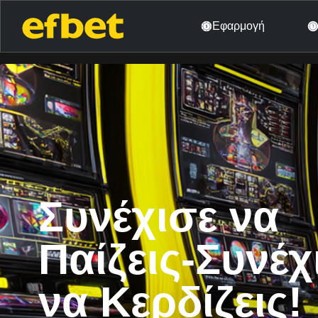
Εφαρμογή
Συνέχισε να
Παίζεις-Συνέχ
να Κερδίζεις!