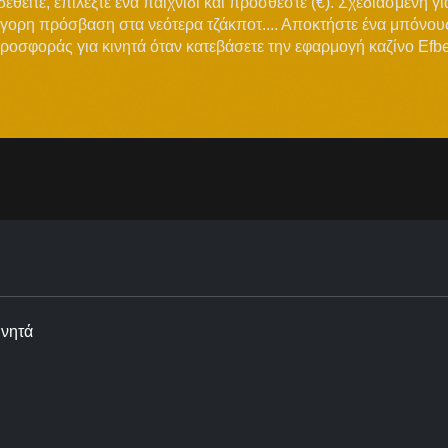
είτε, επιλέξτε ένα παιχνίδι και προσθέστε (€). Σχεδιασμένη γ
γορη πρόσβαση στα νεότερα τζάκποτ.... Αποκτήστε ένα μπόνου
ροσφοράς για κινητά όταν κατεβάσετε την εφαρμογή καζίνο Efbe
ινητά