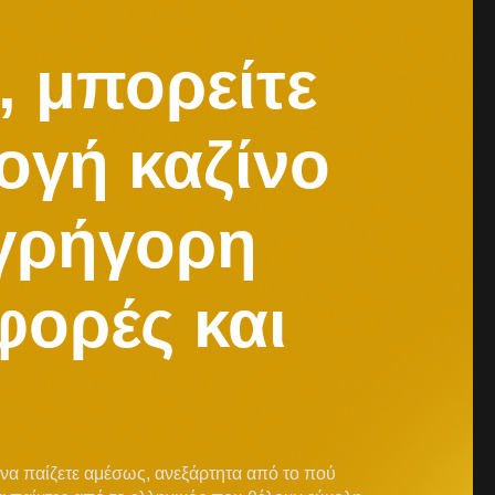
, μπορείτε
ογή καζίνο
 γρήγορη
φορές και
 να παίζετε αμέσως, ανεξάρτητα από το πού