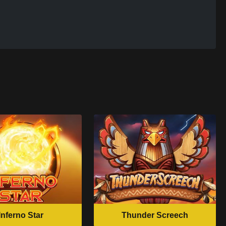
ην απάτη και εμποδίζοντας άτομα να κάνουν κατάχρηση
Inferno Star
Thunder Screech