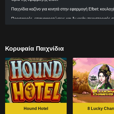
Παιχνίδια καζίνο για κινητά στην εφαρμογή Efbet: κουλοχ
Προσφορές, επαναφορτώσεις και δωρεάν περιστροφές σ
Άδειες, εργαλεία υπεύθυνου τζογαρίσματος και έλεγχοι δίκ
Ασφάλεια παίκτη: Η απαίτηση επαλήθευσης λογαριασμού μ
των λογαριασμών τους.
Κορυφαία Παιχνίδια
Εφαρμογή καζίνο Afbet
Hound Hotel
8 Lucky Cha