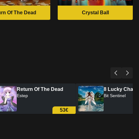
rn Of The Dead
Crystal Ball
Safari Adventures
Return Of The
Cookie
Estep
158€