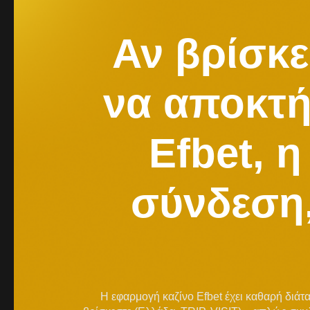
Αν βρίσκε
να αποκτή
Efbet, 
σύνδεση,
Η εφαρμογή καζίνο Efbet έχει καθαρή διάτ