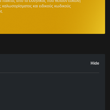
ια παίκτες από το ελληνικός που θέλουν εύκολη
ς καλωσορίσματος και ειδικούς κωδικούς
t.
Hide