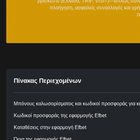
βρίσκεστε (Ελλάδα, TRIP, VISIT)—απλώς συνδεθ
πλοήγηση, ασφαλείς συναλλαγές και γρή
π
Πίνακας Περιεχομένων
Μπόνους καλωσορίσματος και κωδικοί προσφοράς για κ
Κωδικοί προσφοράς της εφαρμογής Efbet
Καταθέσεις στην εφαρμογή Efbet
Όρια της εφαρμογής Efbet