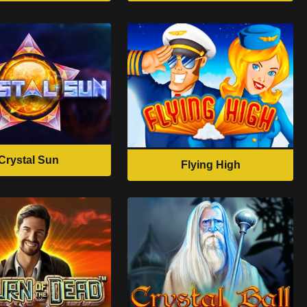
Crystal Sun
Flying High